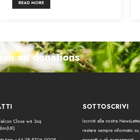
READ MORE
ion on donations
TTI
SOTTOSCRIVI
Iscriviti alla nostra NewsLett
Falcon Close w4 3xq
don(UK)
restare sempre informato su tu
tsApp +44 28 8706 0008
progetti e gli avanzamenti