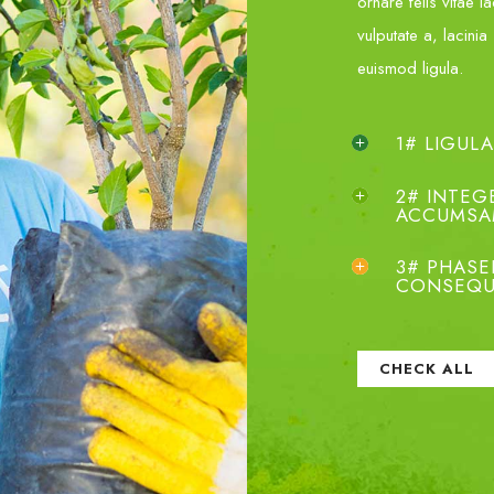
ornare felis vitae 
vulputate a, lacinia
euismod ligula.
1# LIGUL
2# INTEG
ACCUMS
3# PHASE
CONSEQU
CHECK ALL