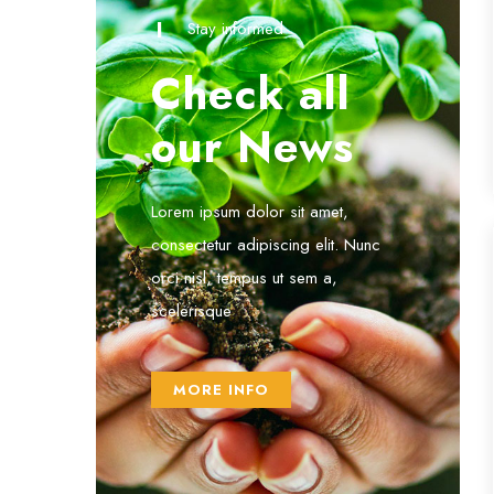
Stay informed
Check all
our News
Lorem ipsum dolor sit amet,
consectetur adipiscing elit. Nunc
orci nisl, tempus ut sem a,
scelerisque
MORE INFO