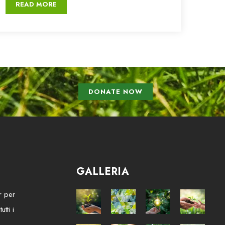
READ MORE
DONATE NOW
GALLERIA
er per
tti i