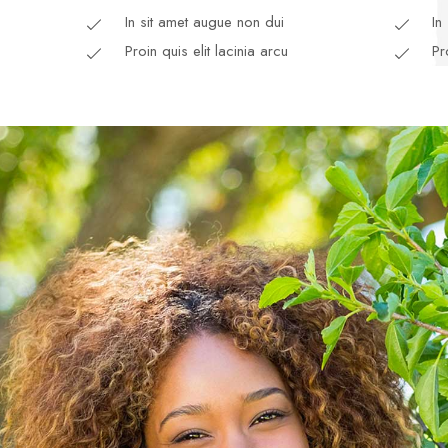
In sit amet augue non dui
In
Proin quis elit lacinia arcu
Pr