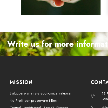
Write us for more informat
MISSION
CONTA
Sviluppare una rete economica virtuosa
19 
Lon
No-Profit per preservare i Beni
Culturali, Ambienteali, Sociali, Ricerca
Wha