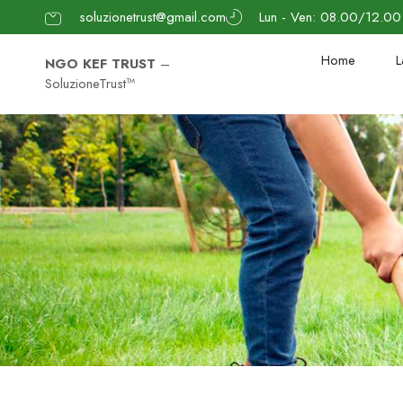
soluzionetrust@gmail.com
Lun - Ven: 08.00/12.0
Home
L
NGO KEF TRUST
–
SoluzioneTrust™