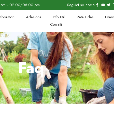
0 am - 02.00/06:00 pm
Seguici sui social
aboratori
Adesione
Info Utili
Rete Fides
Event
Contatti
Faq