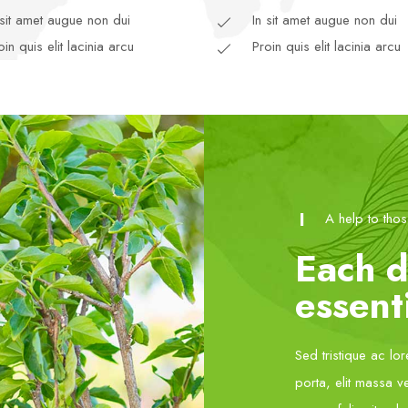
 sit amet augue non dui
In sit amet augue non dui
oin quis elit lacinia arcu
Proin quis elit lacinia arcu
A help to tho
Each d
essenti
Sed tristique ac lo
porta, elit massa v