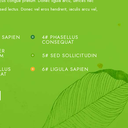
lacus congue pretium. Donec ligula arcu, ultrices nec
 sed lectus. Donec vel eros hendrerit, iaculis arcu vel,
A SAPIEN
4# PHASELLUS
CONSEQUAT
ER
5# SED SOLLICITUDIN
AM
LLUS
6# LIGULA SAPIEN
AT